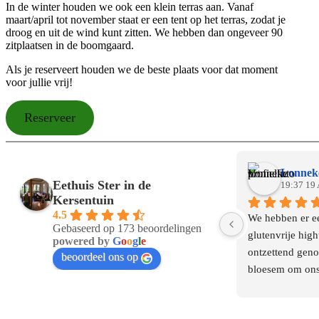
In de winter houden we ook een klein terras aan. Vanaf
maart/april tot november staat er een tent op het terras, zodat je
droog en uit de wind kunt zitten. We hebben dan ongeveer 90
zitplaatsen in de boomgaard.
Als je reserveert houden we de beste plaats voor dat moment
voor jullie vrij!
Reserveer
Lonnek
Eethuis Ster in de
19:37 19 
Kersentuin
4.5
We hebben er ee
Gebaseerd op 173 beoordelingen
glutenvrije high
powered by
G
o
o
g
l
e
ontzettend geno
beoordeel ons op
bloesem om ons
konden we in eer
huis maar we zij