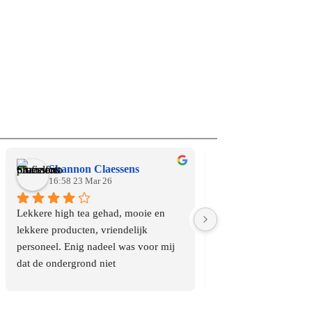
Shannon Claessens
Yoast
16:58 23 Mar 26
15:08 18 Mar 26
Lekkere high tea gehad, mooie en 
Vandaag het lunch ar
lekkere producten, vriendelijk 
genomen en dat was e
personeel. Enig nadeel was voor mij 
Heerlijke soep, zalige
dat de ondergrond niet 
en hemelse broodjes, 
rolstoelvriendelijk was waardoor ik 
brie en kersen saus. D
hulp nodig had om het laatste stuk 
vriendelijke bedienin