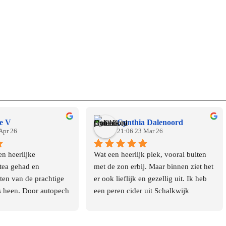
e V
Cynthia Dalenoord
Apr 26
21:06 23 Mar 26
n heerlijke 
Wat een heerlijk plek, vooral buiten 
tea gehad en 
met de zon erbij. Maar binnen ziet het 
ten van de prachtige 
er ook lieflijk en gezellig uit. Ik heb 
 heen. Door autopech 
een peren cider uit Schalkwijk 
ste instantie niet naar 
gedronken en de heerlijk warme 
n heel goed 
homemade scones met hartige 